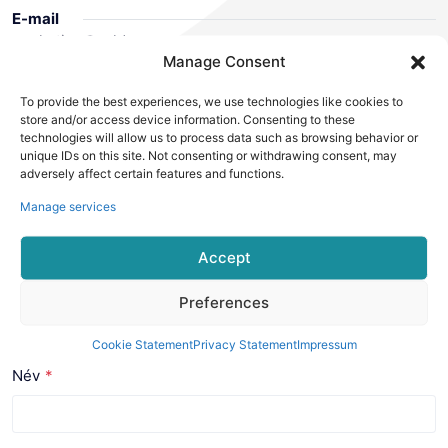
E-mail
marketing@valdus.com
Manage Consent
WhatsApp / Wechat
+86 13751124808
To provide the best experiences, we use technologies like cookies to
store and/or access device information. Consenting to these
Office/ Factory Address
technologies will allow us to process data such as browsing behavior or
unique IDs on this site. Not consenting or withdrawing consent, may
5th Floor, Building B, Industrial Service Science and
adversely affect certain features and functions.
Technology Innovation Building, Shanshui 2nd Road,
Yuanshan Street, Longgang District, Shenzhen, Guangdong,
Manage services
China
Accept
Hagyj üzenetet
Mondja el, milyen termékre van szüksége, vagy egyedi
Preferences
ötletekre/tervekre/megoldásokra van szüksége. Minden
üzenetére válaszolunk.
Cookie Statement
Privacy Statement
Impressum
Név