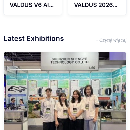
VALDUS V6 AI
VALDUS 2026
Smart Glasses
New Model
2026 New
Supports ANC
Model with
Noise Reduction
Translation
Smart Glasses
Latest Exhibitions
Function
with BT Calls
- Czytaj więcej
Sunglasses BT
Music Playback
Calling Music
Waterproof V5
Playback IP67
Smart
Waterproof
Sunglasses
Smart Glasses