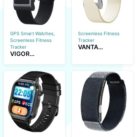
GPS Smart Watches,
Screenless Fitness
Screenless Fitness
Tracker
VANTA
Tracker
VIGOR
Screenless
Screenless
Fitness Tracker
Fitness Tracker
ECG Monitoring
GPS Positioning
Multiple Sports
SOS Emergency
Modes Womens
Health
Health
Monitoring
Reminder
Smartwatch
Smartwatch