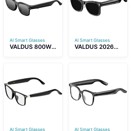
Reminder
BT5.4 Calls
Smartwatch
Smart Glasses
AI Smart Glasses
AI Smart Glasses
VALDUS 800W
VALDUS 2026
Pixel Smart
New VIS02
Glasses with
Smart Glasses
Camera, Smart
800W HD
Video
Camera AI
Sunglasses
Translation Dual
Supporting
Microphone
Voice
ENC Noise
Recording, WiFi
Reduction
Transmission BT
Smart
Calls VIS03
Sunglasses
Smart Glasses
AI Smart Glasses
AI Smart Glasses