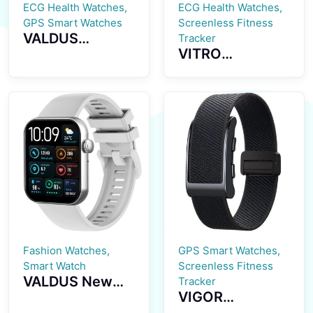
ECG Health Watches,
ECG Health Watches,
GPS Smart Watches
Screenless Fitness
VALDUS
Tracker
VITRO
CARDIGO
Screenless
ECG+GPS Smart
Fitness Tracker
Watch Heart
ECG Advanced
Rate Monitoring
Heart Wellness
IP68
Band Tracker
Waterproof
Fitness Tracker
Smartwatch
Fashion Watches,
GPS Smart Watches,
Smart Watch
Screenless Fitness
VALDUS New
Tracker
VIGOR
VS24 PRO 1.85-