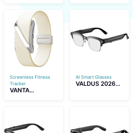
Screenless
inch AMOLED
Fitness Tracker
Screen
GPS Positioning
Smartwatch
SOS Emergency
with Health
Health
Monitoring
Monitoring
Bluetooth Calls
Smartwatch
And IP68
Waterproof
Smart Watch
Screenless Fitness
AI Smart Glasses
VALDUS 2026
Tracker
VANTA
New VIS04
Screenless
Smart Glasses
Fitness Tracker
with Camera
ECG Monitoring
Smart Video
Multiple Sports
Sunglasses
Modes Womens
Supporting WiFi
Health
Transmission