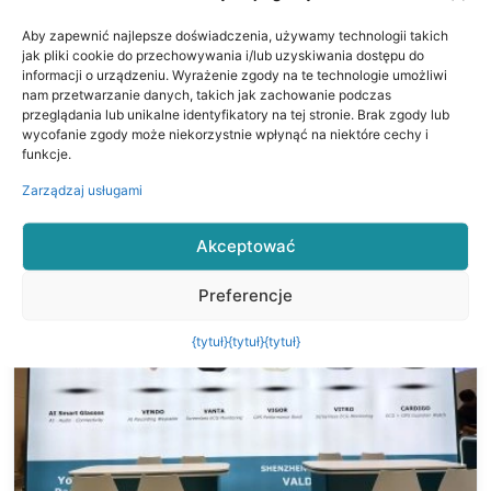
Aby zapewnić najlepsze doświadczenia, używamy technologii takich
jak pliki cookie do przechowywania i/lub uzyskiwania dostępu do
2026-04-22
informacji o urządzeniu. Wyrażenie zgody na te technologie umożliwi
nam przetwarzanie danych, takich jak zachowanie podczas
VALDUS at Global Sources Hong Kong Electronics
przeglądania lub unikalne identyfikatory na tej stronie. Brak zgody lub
Show 2026！！！
wycofanie zgody może niekorzystnie wpłynąć na niektóre cechy i
funkcje.
Czytaj więcej -
Zarządzaj usługami
Akceptować
Preferencje
{tytuł}
{tytuł}
{tytuł}