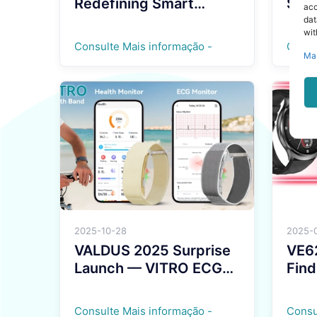
Redefining Smart
Sma
acc
Wearable Intelligence
Styl
dat
wit
Livi
Consulte Mais informação -
Consu
Ma
2025-10-28
2025-
VALDUS 2025 Surprise
VE62
Launch — VITRO ECG
Find
Screenless Smartwatch
Smar
Consulte Mais informação -
Consu