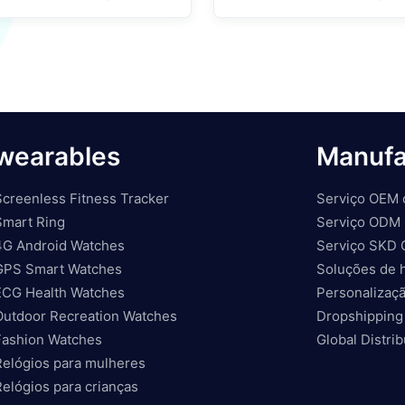
wearables
Manufa
Screenless Fitness Tracker
Serviço OEM 
Smart Ring
Serviço ODM 
4G Android Watches
Serviço SKD 
GPS Smart Watches
Soluções de 
ECG Health Watches
Personalizaçã
Outdoor Recreation Watches
Dropshipping
Fashion Watches
Global Distri
Relógios para mulheres
Relógios para crianças