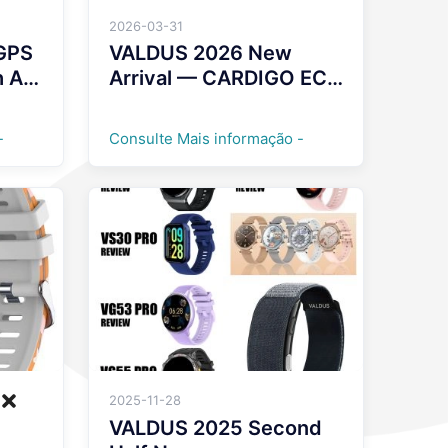
2026-03-31
GPS
VALDUS 2026 New
h A
Arrival — CARDIGO ECG
+ GPS
Smartwatch！！！！
-
Consulte Mais informação -
2025-11-28
VALDUS 2025 Second