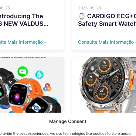
06-25
2026-05-28
ntroducing The
⌚ CARDIGO ECG+
6 NEW VALDUS
Safety Smart Watc
OR GPS Safety
New Era of Smart
twatch!!!!
Health & Security
lte Mais informação -
Consulte Mais informação 
Protection！！！！
Manage Consent
01-31
2025-12-31
1 PRO Fashion
VG55 PRO — New
provide the best experiences, we use technologies like cookies to store and/or