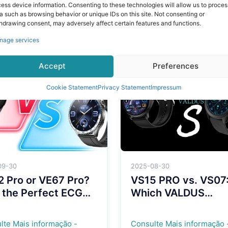
rtwatch — Where
Release | Next-Gen
ess device information. Consenting to these technologies will allow us to proces
e Meets Smart
Smartwatch Is Her
a such as browsing behavior or unique IDs on this site. Not consenting or
hdrawing consent, may adversely affect certain features and functions.
ng
lte Mais informação -
Consulte Mais informação 
nage services
Accept
Preferences
Cookie Statement
Privacy Statement
Impressum
09-30
2025-08-30
 Pro or VE67 Pro?
VS15 PRO vs. VS07
 the Perfect ECG
Which VALDUS
twatch For You!
Smartwatch Fits Yo
Lifestyle?
lte Mais informação -
Consulte Mais informação 