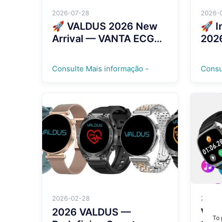
2026-07-28
2026-
🚀 VALDUS 2026 New
🚀 I
Arrival — VANTA ECG
202
Screenless
VIG
Smartwatch！！！
Smar
Consulte Mais informação -
Consu
2026-02-28
2026-
2026 VALDUS —
VS2
To 