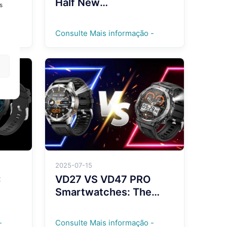
 GPS
Half New
s
e
Smartwatches –
Innovation Elevated
-
Consulte Mais informação -
2025-07-15
:
VD27 VS VD47 PRO
Smartwatches: The
ur
Ultimate Outdoor
Sports Companions
-
Consulte Mais informação -