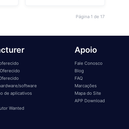
Página
1
de
17
cturer
Apoio
oferecido
Fale Conosco
Oferecido
Blog
Oferecido
FAQ
hardware/software
Marcações
o de aplicativos
Mapa do Site
APP Download
butor Wanted