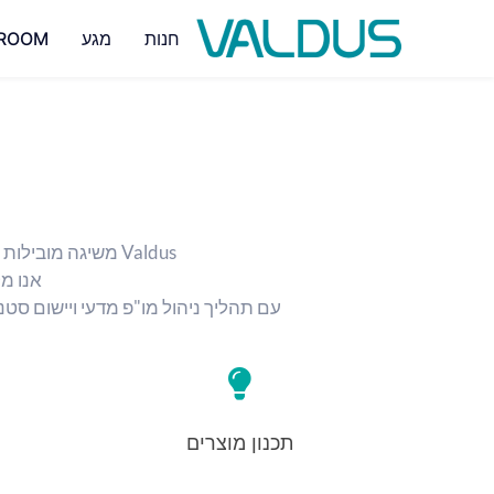
חנות
מגע
ROOM
Valdus משיגה מובילות טכנולוגית בתעשייה באמצעות השקעת הון מתמשכת ועל ידי הרחבת כישרונות המו"פ שלה.
אנו מ
עם תהליך ניהול מו"פ מדעי ויישום סטנדרטים בינלאומיים גבוהים, Valdus מייצרת 
תכנון מוצרים