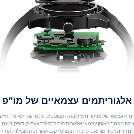
אלגוריתמים עצמאיים של מו"פ
תוח עצמאי של אלגוריתמי ליבה המבוססים על חיישני תאוצה וחיישנ
צמה מפתח באופן עצמאי אלגוריתמים לספירת צעדים, דופק, שינה, ק
 נתוני הניטור מותאם לחברות בנצ'מרק בתעשייה, המובילות את ה