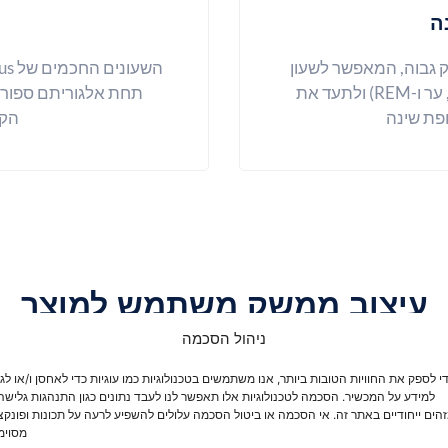
ה
ק גבוה, המאפשר לשעון
לזהות אוטומטית מצבי שינה שונים (עמוק, אור, ער ו-REM) ולתעד את
תחת אלגוריתם ספורט 
פת שינה
הקל
עיצוב ממשק משתמש למוצר
ניהול הסכמה
Valdus מאמין בתוקף שחדשנות היא הנשמה של פיתוח ארגוני.
י לספק את החוויות הטובות ביותר, אנו משתמשים בטכנולוגיות כמו עוגיות כדי לאחסן ו/או ל
למידע על המכשיר. הסכמה לטכנולוגיות אלו תאפשר לנו לעבד נתונים כגון התנהגות גלישה
הים ייחודיים באתר זה. אי הסכמה או ביטול הסכמה עלולים להשפיע לרעה על תכונות ופונקצ
מסוימ
יצוב ממשק משתמש מינימליסטי