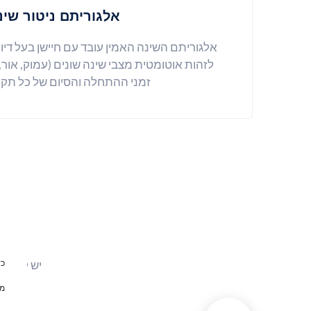
אלגוריתם ניטור שינ
אלגוריתם השינה האמין עובד עם חיישן בעל דיו
זמני ההתחלה והסיום של כל תקו
יש לנו כ-250+ מומחי מו"פ ומהנדסים טכניים, המופצים בעיקר במחלקות מו"פ ועיצוב
כד
מז
ע