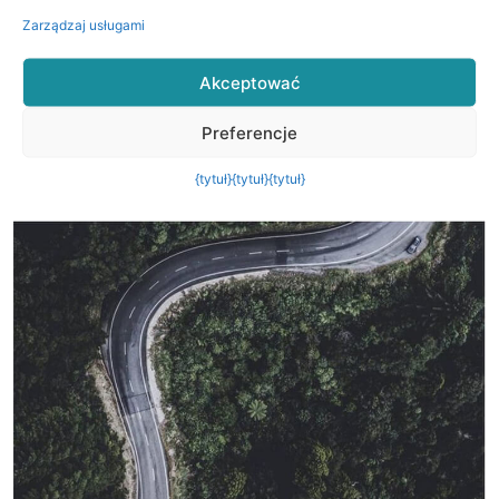
Zarządzaj usługami
Akceptować
Preferencje
{tytuł}
{tytuł}
{tytuł}