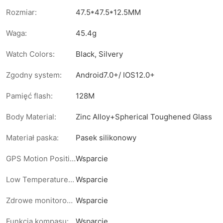
Rozmiar:
47.5*47.5*12.5MM
Waga:
45.4g
Watch Colors:
Black, Silvery
Zgodny system:
Android7.0+/ IOS12.0+
Pamięć flash:
128M
Body Material:
Zinc Alloy+Spherical Toughened Glass
Materiał paska:
Pasek silikonowy
GPS Motion Positioning:
Wsparcie
Low Temperature Mode:
Wsparcie
Zdrowe monitorowanie:
Wsparcie
Funkcja kompasu:
Wsparcie