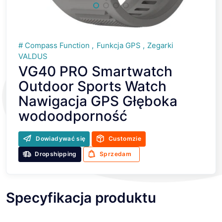
Compass Function
Funkcja GPS
Zegarki
VALDUS
VG40 PRO Smartwatch
Outdoor Sports Watch
Nawigacja GPS Głęboka
wodoodporność
Dowiadywać się
Customzie
Dropshipping
Sprzedam
Specyfikacja produktu