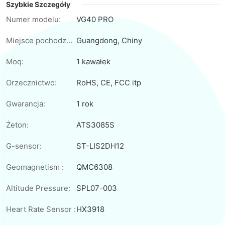
Szybkie Szczegóły
Numer modelu:
VG40 PRO
Miejsce pochodzenia:
Guangdong, Chiny
Moq:
1 kawałek
Orzecznictwo:
RoHS, CE, FCC itp
Gwarancja:
1 rok
Żeton:
ATS3085S
G-sensor:
ST-LIS2DH12
Geomagnetism :
QMC6308
Altitude Pressure:
SPL07-003
Heart Rate Sensor :
HX3918