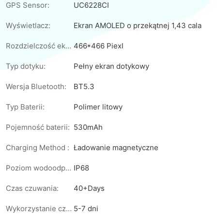
GPS Sensor:
UC6228CI
Wyświetlacz:
Ekran AMOLED o przekątnej 1,43 cala
Rozdzielczość ekranu:
466*466 Piexl
Typ dotyku:
Pełny ekran dotykowy
Wersja Bluetooth:
BT5.3
Typ Baterii:
Polimer litowy
Pojemność baterii:
530mAh
Charging Method :
Ładowanie magnetyczne
Poziom wodoodporności:
IP68
Czas czuwania:
40+Days
Wykorzystanie czasu:
5-7 dni