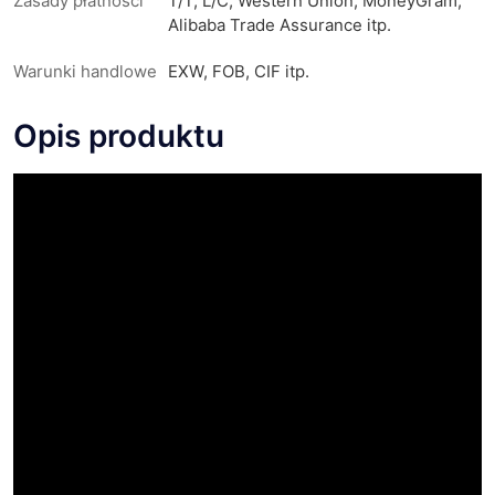
Zasady płatności
T/T, L/C, Western Union, MoneyGram,
Alibaba Trade Assurance itp.
Warunki handlowe
EXW, FOB, CIF itp.
Opis produktu