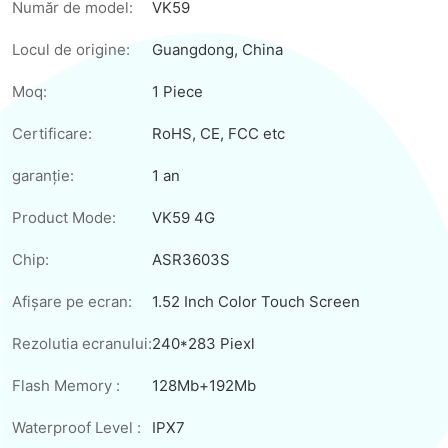
Număr de model:
VK59
Locul de origine:
Guangdong, China
Moq:
1 Piece
Certificare:
RoHS, CE, FCC etc
garanţie:
1 an
Product Mode:
VK59 4G
Chip:
ASR3603S
Afișare pe ecran:
1.52 Inch Color Touch Screen
Rezolutia ecranului:
240*283 Piexl
Flash Memory :
128Mb+192Mb
Waterproof Level :
IPX7