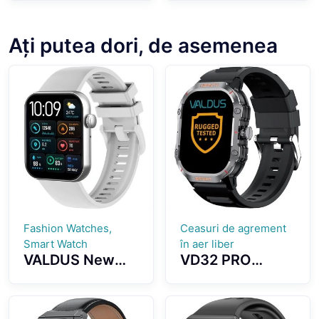
Kids 4G Netcom
SIM Card GPS
HD Viedo Call
Location Large
Kid's
Battery
Ați putea dori, de asemenea
Safeguard+
Capacity
Long Endurance
Battery
Fashion Watches,
Ceasuri de agrement
Smart Watch
în aer liber
VALDUS New
VD32 PRO
VS24 PRO 1.85-
Smartwatch
inch AMOLED
Outdoor Sports
Screen
Watch Long