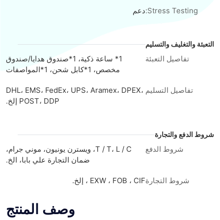
Stress Testing:
دعم
التعبئة والتغليف والتسليم
تفاصيل التعبئة
1* ساعة ذكية، 1*صندوق هدايا/صندوق
مخصص، 1*كابل شحن، 1*المواصفات
تفاصيل التسليم
DHL، EMS، FedEx، UPS، Aramex، DPEX،
POST، DDP إلخ.
شروط الدفع والتجارة
شروط الدفع
T / T، L / C، ويسترن يونيون، موني جرام،
ضمان التجارة علي بابا، الخ.
شروط التجارة
EXW ، FOB ، CIF ، إلخ.
وصف المنتج