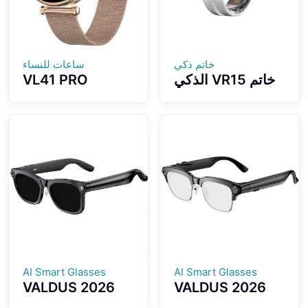
خاتم ذكي
ساعات للنساء
خاتم VR15 الذكي
VL41 PRO
بتصميم عصري مع
Smartwatch
الماس وتسجيل
Fashion تصميم
البيانات واستشعار
خفيف الوزن
أطراف الأصابع
وشاشة ملونة عالية
الوضوح IP68
مقاومة للماء
AI Smart Glasses
AI Smart Glasses
VALDUS 2026
VALDUS 2026
New VIS02
New VIS04