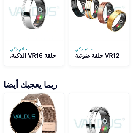
خاتم ذكي
خاتم ذكي
VR12 حلقة ضوئية
حلقة VR16 الذكية،
ذكية وسجل بيانات
تصميم مريح
التمرينات الصحية
للارتداء مرصع
بدون معنى عند
بالألماس، تأثير
الارتداء بأطراف
مقاوم للماء 5ATM
ربما يعجبك أيضا
الأصابع