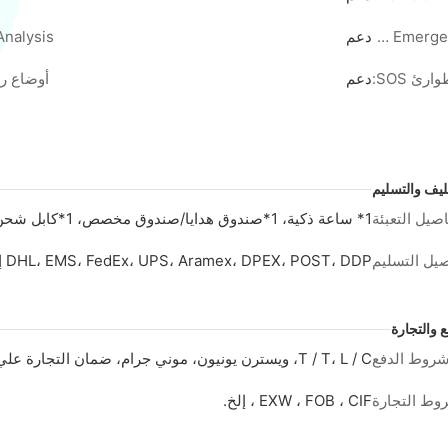
LED Emergency Light:
دعم
ارئ SOS:
دعم
أوضاع ري
غليف والتسليم
صيل التعبئة
1* ساعة ذكية، 1*صندوق هدايا/صندوق مخصص، 1*كابل شحن، 1*المواصفات
يل التسليم
DHL، EMS، FedEx، UPS، Aramex، DPEX، POST، DDP إلخ.
والتجارة
روط الدفع
T / T، L / C، ويسترن يونيون، موني جرام، ضمان التجارة علي بابا، الخ.
وط التجارة
EXW ، FOB ، CIF ، إلخ.