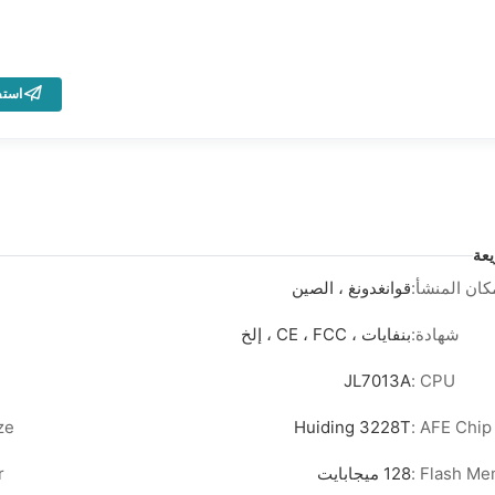
است
عة
كان المنشأ:
قوانغدونغ ، الصين
شهادة:
بنفايات ، CE ، FCC ، إلخ
JL7013A
CPU :
 :
Huiding 3228T
AFE Chip :
Flash Mem
128 ميجابايت
: