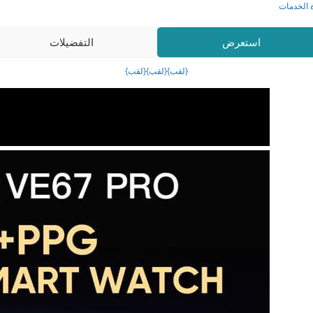
ة الخدمات
استعرض
التفضيلات
{لقب}
{لقب}
{لقب}