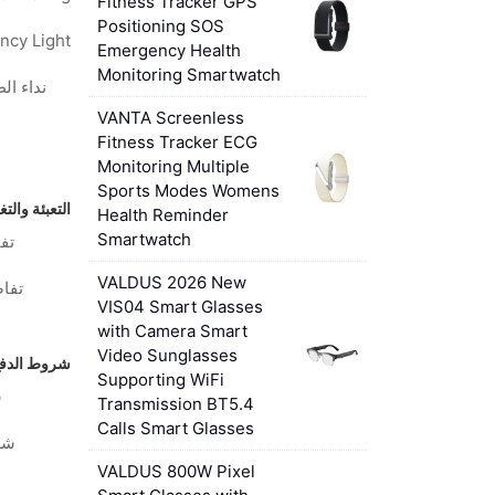
Fitness Tracker GPS
Positioning SOS
Emergency Health
Monitoring Smartwatch
نداء الطو
VANTA Screenless
Fitness Tracker ECG
Monitoring Multiple
Sports Modes Womens
التعبئة والت
Health Reminder
Smartwatch
تفا
VALDUS 2026 New
تفاص
VIS04 Smart Glasses
with Camera Smart
Video Sunglasses
شروط الدفع 
Supporting WiFi
ش
Transmission BT5.4
Calls Smart Glasses
شر
VALDUS 800W Pixel