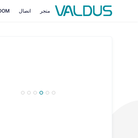
متجر
اتصال
OOM