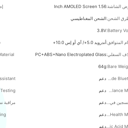
ض الشاشة:
1.56 Inch AMOLED Screen
إص
رق الشحن:
الشحن المغناطيسي
3.8V
Battery Vo
م المتوافق:
أندرويد 5.0+/ آي أو إس 10.0+
ق
لاف السفلي:
PC+ABS+Nano Electroplated Glass
aterial:
64g
Bare Weigh
Dual Mode Bluetooth Call:
دعم
Health Glance Monitoring:
دعم
مراقبة الأكسجين في الدم:
دعم
Women's Health Monitoring:
دعم
ing:
Uric Acid Monitoring:
دعم