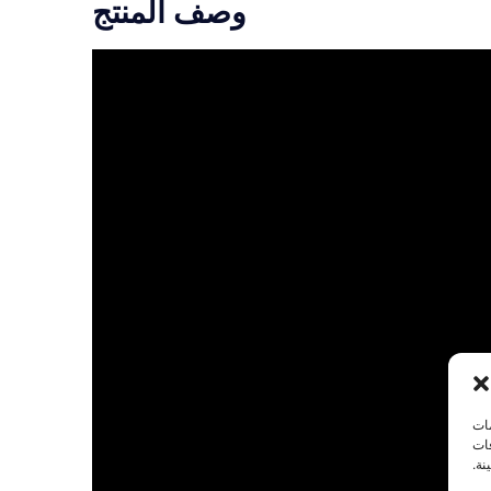
وصف المنتج
مات
فات
نة.