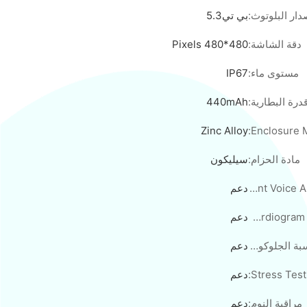
دار البلوتوث:
بي تي5.3
دقة الشاشة:
480*480 Pixels
مستوى ماء:
IP67
درة البطارية:
440mAh
Zinc Alloy
Enclosure M
مادة الحزام:
سيليكون
Intelligent Voice Assistant:
دعم
Electroccardiogram Testing:
دعم
مراقبة نسبة الجلوكوز في الدم:
دعم
Stress Test
دعم
مراقبة النوم:
دعم