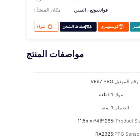
قوانغدونغ ، الصين
مكان المنشأ :
فسر
كوستومزي
إسقاط الشحن
شراء
مواصفات المنتج
رقم الموديل:
VE67 PRO
موك:
1 قطعة
الضمان:
1 سنة
265*48*11.5mm
Product Size
RA2325
PPG Sensor