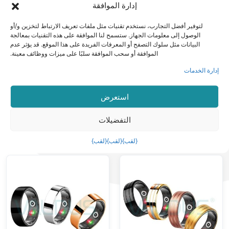
إدارة الموافقة
بالألماس، تأثير
البيانات واستشعار
مقاوم للماء 5ATM
أطراف الأصابع
لتوفير أفضل التجارب، نستخدم تقنيات مثل ملفات تعريف الارتباط لتخزين و/أو
الوصول إلى معلومات الجهاز. ستسمح لنا الموافقة على هذه التقنيات بمعالجة
البيانات مثل سلوك التصفح أو المعرفات الفريدة على هذا الموقع. قد يؤثر عدم
الموافقة أو سحب الموافقة سلبًا على ميزات ووظائف معينة.
إدارة الخدمات
استعرض
خاتم ذكي
خاتم ذكي
التفضيلات
VR14 خاتم ذكي
VR13 حلقة ذكية
أنيق ببصمة الإصبع
احترافية لتسجيل
{لقب}
{لقب}
{لقب}
يرتدي مراقبة
البيانات الرياضية
صحية وأوضاع
بأطراف أصابع لا
رياضية متعددة
معنى لها وملمس
بلوري أنيق