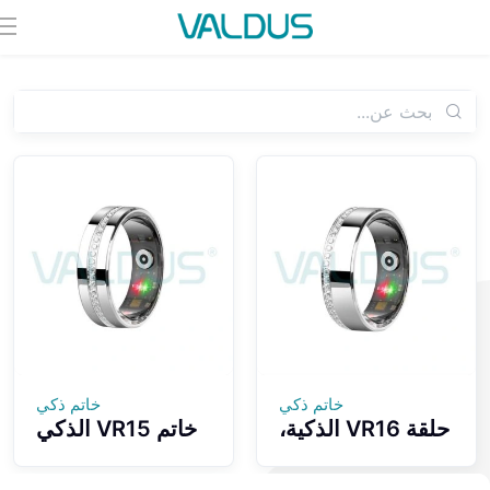
خاتم ذكي
خاتم ذكي
حلقة VR16 الذكية،
خاتم VR15 الذكي
تصميم مريح
بتصميم عصري مع
للارتداء مرصع
الماس وتسجيل