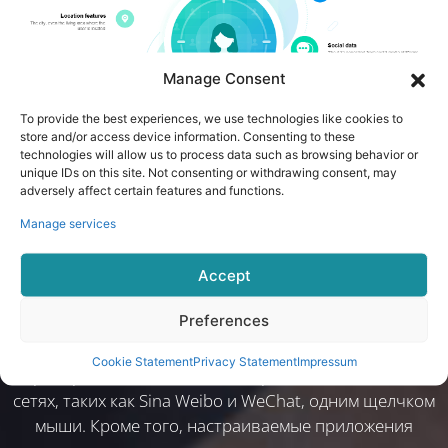
Manage Consent
To provide the best experiences, we use technologies like cookies to
store and/or access device information. Consenting to these
technologies will allow us to process data such as browsing behavior or
unique IDs on this site. Not consenting or withdrawing consent, may
adversely affect certain features and functions.
Обмен в один клик для
Manage services
улучшения социального
Accept
взаимодействия
Preferences
Пользователи могут делиться своими записями о
Cookie Statement
Privacy Statement
Impressum
тренировках и данными о здоровье в социальных
сетях, таких как Sina Weibo и WeChat, одним щелчком
мыши. Кроме того, настраиваемые приложения