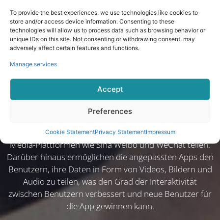
To provide the best experiences, we use technologies like cookies to
store and/or access device information. Consenting to these
technologies will allow us to process data such as browsing behavior or
unique IDs on this site. Not consenting or withdrawing consent, may
adversely affect certain features and functions.
Teilen mit einem Klick, um
Manage services
die soziale Interaktion zu
Accept
verbessern
Preferences
Benutzer können ihre Trainingsaufzeichnungen und
Gesundheitsdaten mit einem einfachen Klick auf Social-
Cookie Statement
Privacy Statement
Impressum
Media-Plattformen wie Sina Weibo und WeChat teilen.
Darüber hinaus ermöglichen die angepassten Apps den
Benutzern, ihre Daten in Form von Videos, Bildern und
Audio zu teilen, was den Grad der Interaktivität
zwischen Benutzern verbessert und neue Benutzer für
die App gewinnen kann.