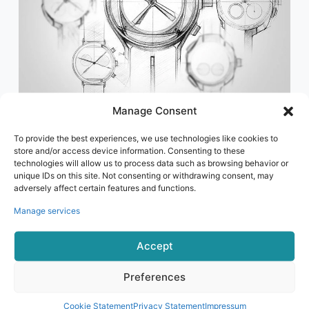
Manage Consent
Guía de diseño profesional
To provide the best experiences, we use technologies like cookies to
Cuando viene con nosotros con un concepto o idea,
store and/or access device information. Consenting to these
technologies will allow us to process data such as browsing behavior or
creamos un producto que funciona.
unique IDs on this site. Not consenting or withdrawing consent, may
adversely affect certain features and functions.
En Valdus damos la bienvenida a sus propios diseños.
Manage services
Con años de prácticas de diseño y fabricación,
sabemos qué funciona y qué no.
Accept
Por lo tanto, podemos brindarle consejos de
Preferences
modificación si es necesario para sacar lo mejor de su
diseño.
Cookie Statement
Privacy Statement
Impressum