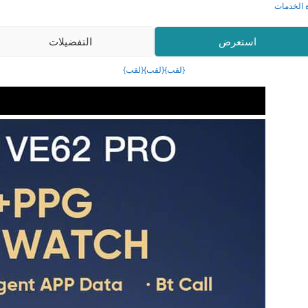
ة الخدمات
استعرض
التفضيلات
{لقب}
{لقب}
{لقب}