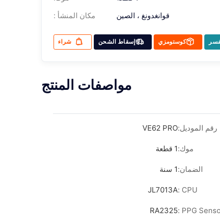
قوانغدونغ ، الصين
مكان المنشأ :
فسر
كوستومزي
إسقاط الشحن
شراء
مواصفات المنتج
رقم الموديل:
VE62 PRO
موك:
1 قطعة
الضمان:
1 سنة
JL7013A
CPU :
RA2325
PPG Sensor