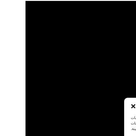
مات
فات
نة.