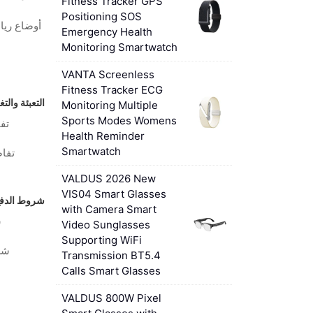
Fitness Tracker GPS
Positioning SOS
أوضاع ريا
Emergency Health
Monitoring Smartwatch
VANTA Screenless
Fitness Tracker ECG
التعبئة والت
Monitoring Multiple
Sports Modes Womens
تفا
Health Reminder
Smartwatch
تفاص
VALDUS 2026 New
VIS04 Smart Glasses
شروط الدفع 
with Camera Smart
ش
Video Sunglasses
Supporting WiFi
شر
Transmission BT5.4
Calls Smart Glasses
VALDUS 800W Pixel