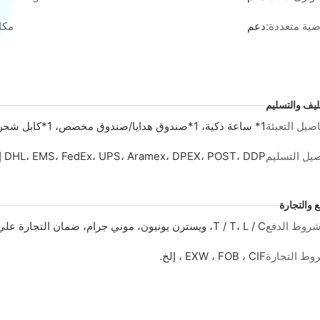
ضية متعددة:
دعم
مكا
غليف والتسليم
صيل التعبئة
1* ساعة ذكية، 1*صندوق هدايا/صندوق مخصص، 1*كابل شحن، 1*المواصفات
يل التسليم
DHL، EMS، FedEx، UPS، Aramex، DPEX، POST، DDP إلخ.
والتجارة
روط الدفع
T / T، L / C، ويسترن يونيون، موني جرام، ضمان التجارة علي بابا، الخ.
وط التجارة
EXW ، FOB ، CIF ، إلخ.