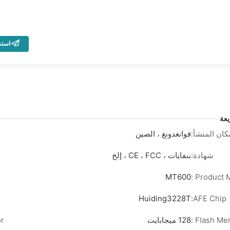
است
عة
كان المنشأ:
قوانغدونغ ، الصين
شهادة:
بنفايات ، CE ، FCC ، إلخ
MT600
Product M
Huiding3228T
AFE Chip:
Flash Mem
128 ميجابايت
 :