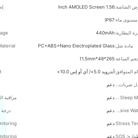
ض الشاشة:
1.56 Inch AMOLED Screen
إص
مستوى ماء:
IP67
رة البطارية:
440mAh
age:
مادة شل:
PC+ABS+Nano Electroplated Glass
aterial:
جم الساعة:
265*48*11.5mm
م المتوافق:
أندرويد 5.0+/ آي أو إس 10.0+
:
مراقبة معدل ضربات القلب:
دعم
Scientific Sleep Monitoring:
دعم
Massive Watch Faces:
دعم
درجة 
Stress Tes
دعم
ارئ SOS:
دعم