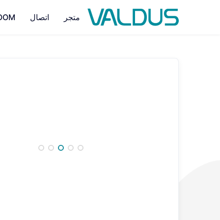
متجر
اتصال
OOM