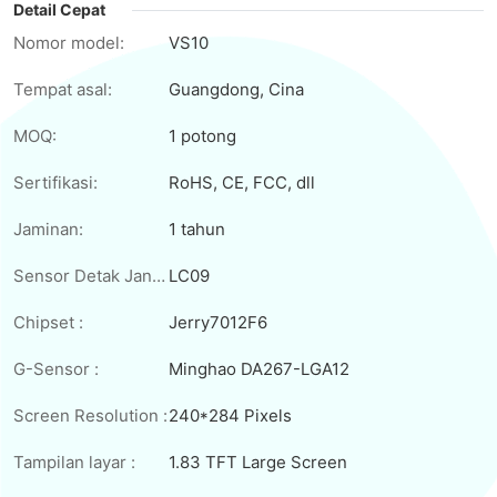
Detail Cepat
Nomor model:
VS10
Tempat asal:
Guangdong, Cina
MOQ:
1 potong
Sertifikasi:
RoHS, CE, FCC, dll
Jaminan:
1 tahun
Sensor Detak Jantung:
LC09
Chipset :
Jerry7012F6
G-Sensor :
Minghao DA267-LGA12
Screen Resolution :
240*284 Pixels
Tampilan layar :
1.83 TFT Large Screen