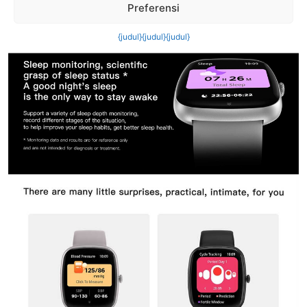
Preferensi
{judul}
{judul}
{judul}