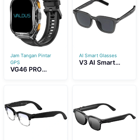
Inch AMOLED
Screen 1ATM
Waterproof
Unisex Smart
Watch
Jam Tangan Pintar
AI Smart Glasses
V3 AI Smart
GPS
VG46 PRO
Glasses High-
Smartwatch
quality Sound
Accurate GPS
Super Anti UV
Positioning
Light Stereo
Direction Strong
Outdoor Mode
Anti-
interference
Capabilities