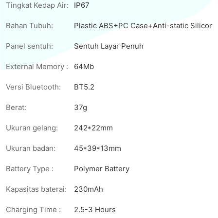
Tingkat Kedap Air:
IP67
Bahan Tubuh:
Plastic ABS+PC Case+Anti-static Silicone
Panel sentuh:
Sentuh Layar Penuh
External Memory :
64Mb
Versi Bluetooth:
BT5.2
Berat:
37g
Ukuran gelang:
242*22mm
Ukuran badan:
45*39*13mm
Battery Type :
Polymer Battery
Kapasitas baterai:
230mAh
Charging Time :
2.5-3 Hours